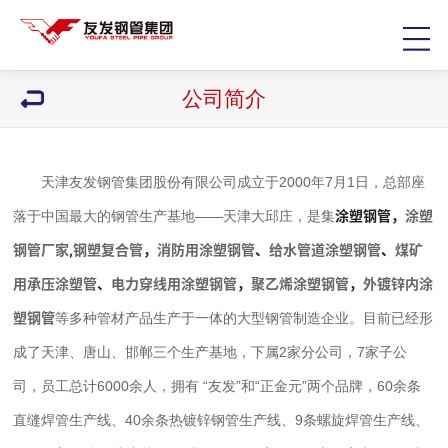
公司简介
天津友发钢管集团股份有限公司成立于2000年7月1日，总部座
涂塑钢管
，
涂塑
落于中国最大的钢管生产基地——天津大邱庄，是集
钢管厂家
,
钢塑复合管
，
消防用涂塑钢管
、
给水管道涂塑钢管
、
煤矿
用承压涂塑管
、
电力穿线用涂塑钢管
，
聚乙烯涂塑钢管
，
外镀锌内涂
塑钢管
等多种管材产品生产于一体的大型钢管制造企业。目前已经形
成了天津、唐山、邯郸三个生产基地，下属2家分公司，7家子公
司，员工总计6000余人，拥有 “友发”和“正金元”两个品牌，60余条
直缝焊管生产线、40余条热镀锌钢管生产线、9条螺旋焊管生产线、