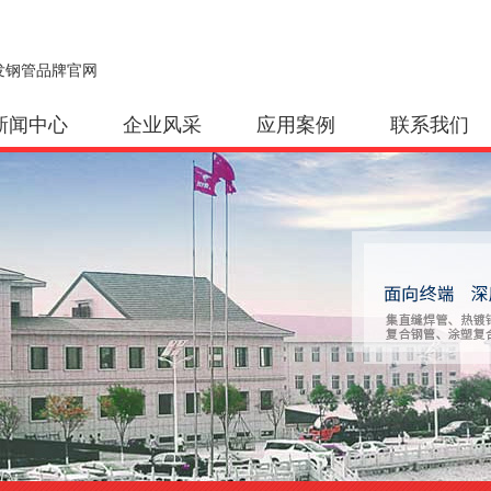
发钢管品牌官网
新闻中心
企业风采
应用案例
联系我们