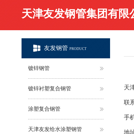
天津友发钢管集团有限
友发钢管
PRODUCT
镀锌钢管
天
镀锌衬塑复合钢管
联
涂塑复合钢管
手机
天津友发给水涂塑钢管
地