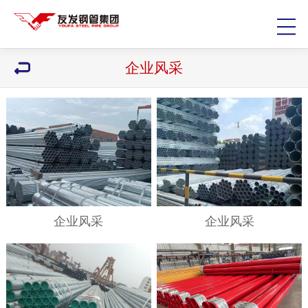
企业风采
企业风采
企业风采