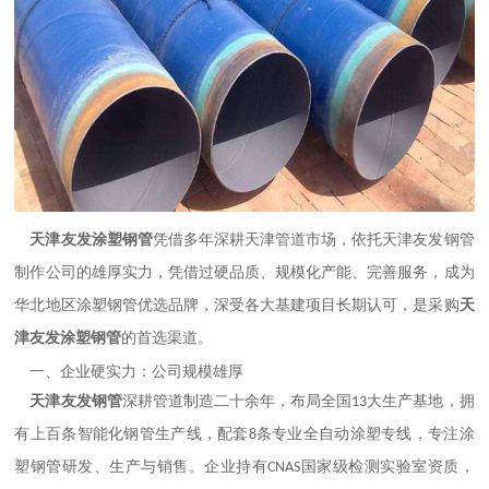
天津友发涂塑钢管
凭借多年深耕天津管道市场，依托天津友发钢管
制作公司的雄厚实力，凭借过硬品质、规模化产能、完善服务，成为
华北地区涂塑钢管优选品牌，深受各大基建项目长期认可，是采购
天
津友发涂塑钢管
的首选渠道。
一、企业硬实力：公司规模雄厚
天津友发钢管
深耕管道制造二十余年，布局全国
大生产基地，拥
13
有上百条智能化钢管生产线，配套
条专业全自动涂塑专线，专注涂
8
塑钢管研发、生产与销售。企业持有
国家级检测实验室资质，
CNAS