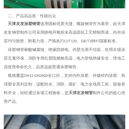
二、产品高品质：性能出众
天津友发涂塑钢管
选用国标优质无缝、螺旋钢管作为基管，由天津
友发钢管制作公司采用静电环氧粉末高温固化工艺精制而成，内外涂
层均匀致密、附着力强，严格执行
、
国家标准。
CJ/T120
GB/T28897
涂塑钢管耐酸碱腐蚀、绝缘防静电、内壁光滑不结垢，饮用水级涂
层无毒环保，消防专用红塑阻燃耐高温，电力穿线绝缘安全，埋地工
况使用寿命长久，品质远超普通涂塑钢管。
规格覆盖
全口径，支持内外涂塑、外镀锌内涂塑、热
DN15-DN2600
浸塑全系列定制，适配给水、消防、煤矿、电力全场景工程，报验资
料齐全，轻松通过各项工程验收，是
天津友发钢管
制作公司的核心优
势产品。