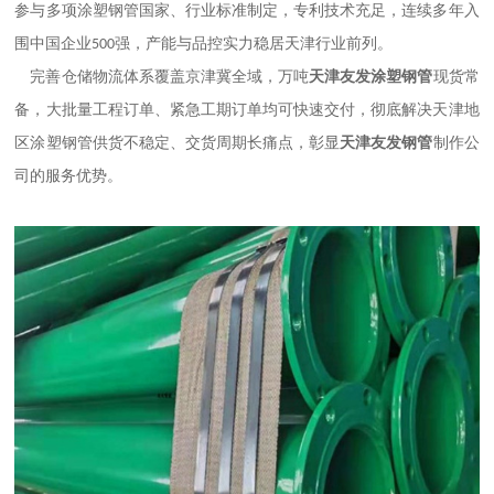
参与多项涂塑钢管国家、行业标准制定，专利技术充足，连续多年入
围中国企业
强，产能与品控实力稳居天津行业前列。
500
完善仓储物流体系覆盖京津冀全域，万吨
天津友发涂塑钢管
现货常
备，大批量工程订单、紧急工期订单均可快速交付，彻底解决天津地
区涂塑钢管供货不稳定、交货周期长痛点，彰显
天津友发钢管
制作公
司的服务优势。