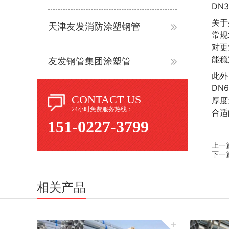
DN
关于
天津友发消防涂塑钢管
常规
对更
能稳
友发钢管集团涂塑管
此外
DN
CONTACT US
厚度
24小时免费服务热线：
合适
151-0227-3799
上一
下一
相关产品